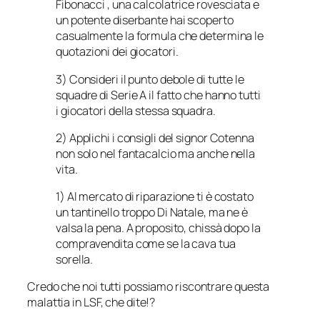
Fibonacci , una calcolatrice rovesciata e
un potente diserbante hai scoperto
casualmente la formula che determina le
quotazioni dei giocatori.
3) Consideri il punto debole di tutte le
squadre di Serie A il fatto che hanno tutti
i giocatori della stessa squadra.
2) Applichi i consigli del signor Cotenna
non solo nel fantacalcio ma anche nella
vita.
1) Al mercato di riparazione ti è costato
un tantinello troppo Di Natale, ma ne è
valsa la pena. A proposito, chissà dopo la
compravendita come se la cava tua
sorella.
Credo che noi tutti possiamo riscontrare questa
malattia in LSF, che dite!?