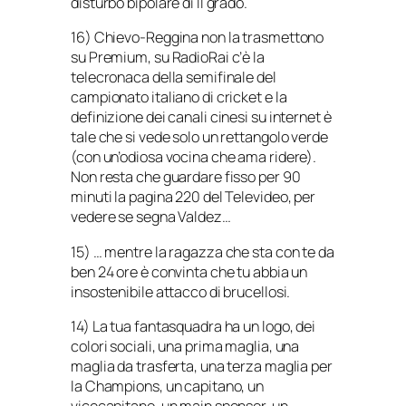
disturbo bipolare di II grado.
16) Chievo-Reggina non la trasmettono
su Premium, su RadioRai c’è la
telecronaca della semifinale del
campionato italiano di cricket e la
definizione dei canali cinesi su internet è
tale che si vede solo un rettangolo verde
(con un’odiosa vocina che ama ridere).
Non resta che guardare fisso per 90
minuti la pagina 220 del Televideo, per
vedere se segna Valdez…
15) … mentre la ragazza che sta con te da
ben 24 ore è convinta che tu abbia un
insostenibile attacco di brucellosi.
14) La tua fantasquadra ha un logo, dei
colori sociali, una prima maglia, una
maglia da trasferta, una terza maglia per
la Champions, un capitano, un
vicecapitano, un main sponsor, un