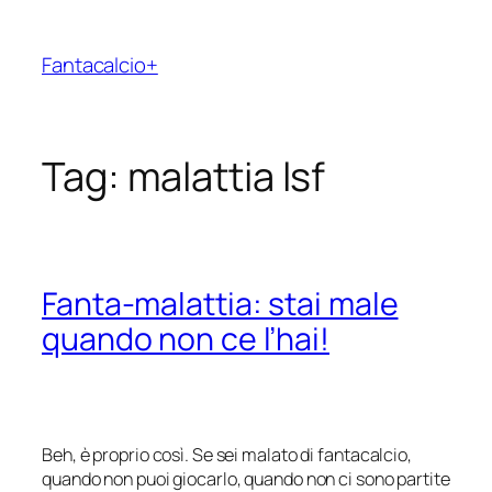
Vai
al
Fantacalcio+
contenuto
Tag:
malattia lsf
Fanta-malattia: stai male
quando non ce l’hai!
Beh, è proprio così. Se sei malato di fantacalcio,
quando non puoi giocarlo, quando non ci sono partite