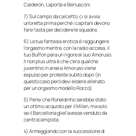
Calderon, Laporta e Berlusconi.
7) Sul campo da calcetto, ci si avvia
un’oretta prima perché i capitani devono
fare l’asta per decidere le squadre.
6) La tua fantasia erotica è raggiungere
l’orgasmo mentre, con la radio accesa, il
tuo Buffon para un rigore al suo Amoruso.
Il non plus ultra è che c’era qualche
juventino in area e Amoruso viene
espulso per proteste subito dopo (in
questo caso però devi essere allenato
per un orgasmo modello Rocco).
5) Pensi che Ronaldinho sarebbe stato
un ottimo acquisto per il Milan, ma solo
se il Barcellona gliel’avesse venduto da
centrocampista.
4) Armeggiando con la successione di