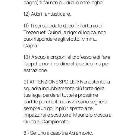
bagno) ti fai non più di due o tre leghe.
12) Adori fantasticare.
11) Ti sei suicidato dopo l’infortunio di
Trezeguet. Quindi, a rigor di logica, non
puoi rispondere agli sfottò. Mmm…
Capra!
10) A scuola proponi al professore di fare
l’appello non in ordine alfabetico, ma per
estrazione.
9) ATTENZIONE SPOILER: Nonostante la
squadra indubbiamente più forte della
tua lega, perderai tutte le prossime
partite perché il tuo avversario segnerà
sempre un gol in più rispetto a te.
Impazzirai e sostituirai Maurizio Mosca a
Guida al Campionato.
8 ) Sei uno a caso tra Abramovic,