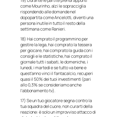
19) Durante le partite prendi appunti
come Mourinho, alzi le sopracciglia
rispondendo alle domande nel
dopopartita come Ancelotti, diventi una
persona inutile in tutto il resto della
settimana come Ranieri.
18) Hai comprato il programmino per
gestire la lega, hai comprato la tessera
per giocare, hai comprato la guida con i
consigli e le statistiche, hai comprato il
giornale tutti i sabati, le domeniche, i
lunedì, i martedì e se tutto va bene e
quest’anno vinci il fantacalcio, recuperi
quasi il 50% dei tuoi investimenti (pari
allo 0,3% se consideriamo anche
l’abbonamento tv).
17) Se un tuo giocatore segna contro la
tua squadra del cuore, non curarti della
reazione: è solo un improvviso attacco di