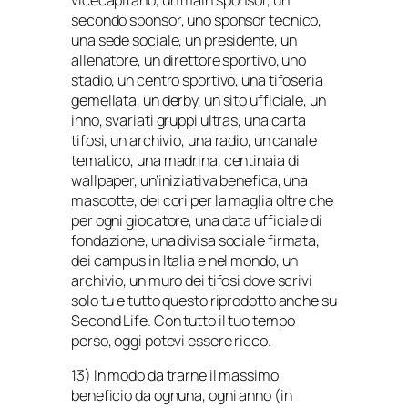
secondo sponsor, uno sponsor tecnico,
una sede sociale, un presidente, un
allenatore, un direttore sportivo, uno
stadio, un centro sportivo, una tifoseria
gemellata, un derby, un sito ufficiale, un
inno, svariati gruppi ultras, una carta
tifosi, un archivio, una radio, un canale
tematico, una madrina, centinaia di
wallpaper, un’iniziativa benefica, una
mascotte, dei cori per la maglia oltre che
per ogni giocatore, una data ufficiale di
fondazione, una divisa sociale firmata,
dei campus in Italia e nel mondo, un
archivio, un muro dei tifosi dove scrivi
solo tu e tutto questo riprodotto anche su
Second Life. Con tutto il tuo tempo
perso, oggi potevi essere ricco.
13) In modo da trarne il massimo
beneficio da ognuna, ogni anno (in