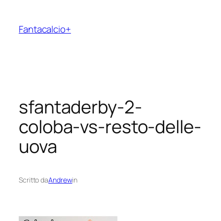
Vai
al
Fantacalcio+
contenuto
sfantaderby-2-
coloba-vs-resto-delle-
uova
Scritto da
Andrew
in