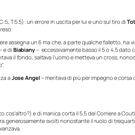
C:5, T:5.5): un errore in uscita per lui e uno sul tiro di
Tot
reso.
riere assegna un 6 ma che, a parte qualche falletto, ha vist
– e di
Biabiany
– eccessivamente basso il 5 o 4.5 dato c
ava il fondo, saltava l’uomo e metteva un cross, nonos
”.
zza a
Jose Angel
– meritava di più per impegno e corsa co
ato cos’altro?) e di manica corta il 5.5 del Corriere a Cou
a generosamente svolti nonostante il ruolo di trequartis
avanzava.