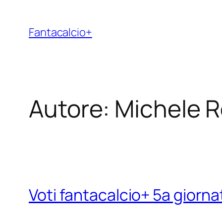
Vai
al
Fantacalcio+
contenuto
Autore:
Michele R
Voti fantacalcio+ 5a giornat