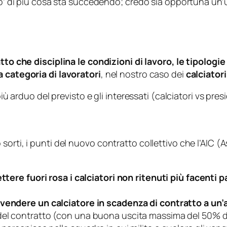
 po’ di più cosa sta succedendo; credo sia opportuna un’
tto che disciplina le condizioni di lavoro, le tipolog
a categoria di lavoratori
, nel nostro caso dei
calciatori
iù arduo del previsto e gli interessati (
calciatori vs pres
orti, i punti del nuovo contratto collettivo che l’AIC (
A
ttere fuori rosa i calciatori non ritenuti più facenti 
vendere un calciatore in scadenza di contratto a un’
del contratto (con una buona uscita massima del 50% de