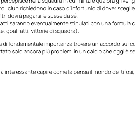
ercepisce nella squadra in cui milita e qualora gli venga 
ro i club richiedono in caso d’infortunio di dover sceglie
ltri dovrà pagarsi le spese da sé,
ntratti saranno eventualmente stipulati con una formula c
e, goal fatti, vittorie di squadra).
 sia di fondamentale importanza trovare un accordo sui con
ato solo ancora più problemi in un calcio che oggi è 
à interessante capire come la pensa il mondo dei tifosi,