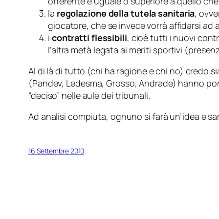
offerente è uguale o superiore a quello che p
la
regolazione della tutela sanitaria
, ovve
giocatore, che se invece vorrà affidarsi ad a
i
contratti flessibili
, cioè tutti i nuovi co
l’altra metà legata ai meriti sportivi (presenz
Al di là di tutto (chi ha ragione e chi no) credo
(Pandev, Ledesma, Grosso, Andrade) hanno port
“deciso” nelle aule dei tribunali.
Ad analisi compiuta, ognuno si farà un’idea e sar
16 Settembre 2010