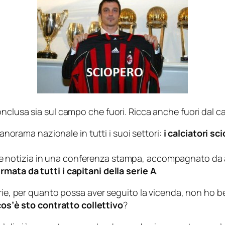
onclusa sia sul campo che fuori. Ricca anche fuori dal
panorama nazionale in tutti i suoi settori:
i calciatori s
 notizia in una conferenza stampa, accompagnato da altr
irmata da tutti i capitani della serie A
.
arie, per quanto possa aver seguito la vicenda, non ho be
cos’è sto contratto collettivo
?