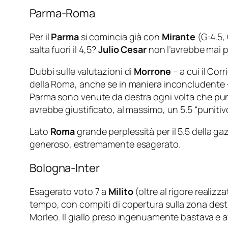
Parma-Roma
Per il
Parma
si comincia già con
Mirante
(G:4.5, 
salta fuori il 4,5?
Julio Cesar
non l’avrebbe mai p
Dubbi sulle valutazioni di
Morrone
– a cui il Cor
della Roma, anche se in maniera inconcludente 
Parma sono venute da destra ogni volta che punt
avrebbe giustificato, al massimo, un 5.5 “punitivo
Lato
Roma
grande perplessità per il 5.5 della ga
generoso, estremamente esagerato.
Bologna-Inter
Esagerato voto 7 a
Milito
(oltre al rigore realizz
tempo, con compiti di copertura sulla zona destr
Morleo. Il giallo preso ingenuamente bastava e 