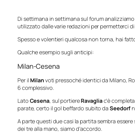
Di settimana in settimana sul forum analizziamo qu
utilizzato dalle varie redazioni per permetterci di 
Spesso e volentieri qualcosa non torna, hai fat
Qualche esempio sugli anticipi:
Milan-Cesena
Per il
Milan
voti pressoché identici da
Milano
,
R
6 complessivo.
Lato
Cesena
, sul portiere
Ravaglia
c’è completa 
parate, certo il gol beffardo subito da
Seedorf
n
A parte questi due casi la partita sembra essere s
dei tre alla mano, siamo d’accordo.