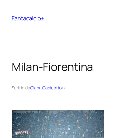
Vai
al
Fantacalcio+
contenuto
Milan-Fiorentina
Scritto da
Clapa Capicotto
in