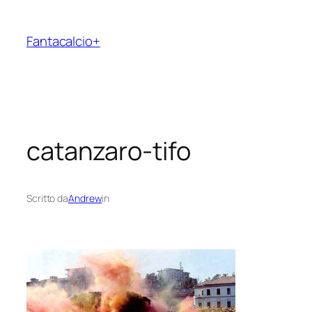
Vai
al
Fantacalcio+
contenuto
catanzaro-tifo
Scritto da
Andrew
in