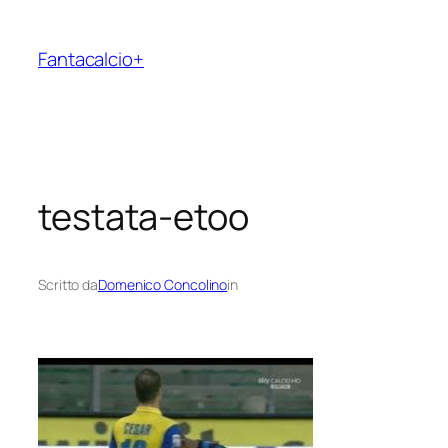
Vai
al
Fantacalcio+
contenuto
testata-etoo
Scritto da
Domenico Concolino
in