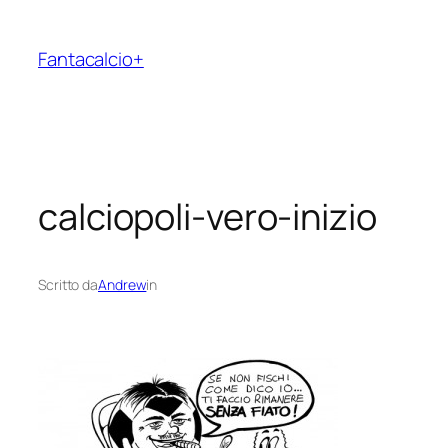
Vai
al
Fantacalcio+
contenuto
calciopoli-vero-inizio
Scritto da
Andrew
in