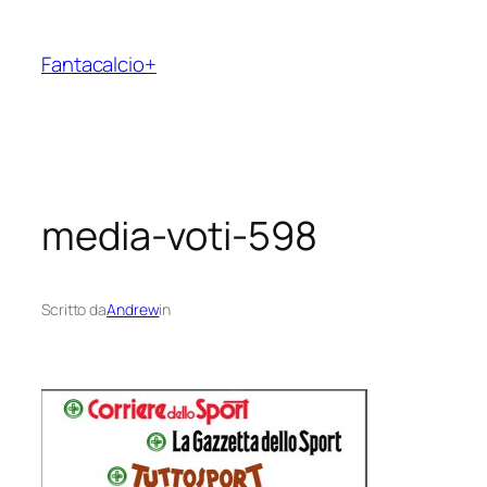
Vai
al
Fantacalcio+
contenuto
media-voti-598
Scritto da
Andrew
in