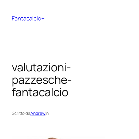
Vai
al
Fantacalcio+
contenuto
valutazioni-
pazzesche-
fantacalcio
Scritto da
Andrew
in