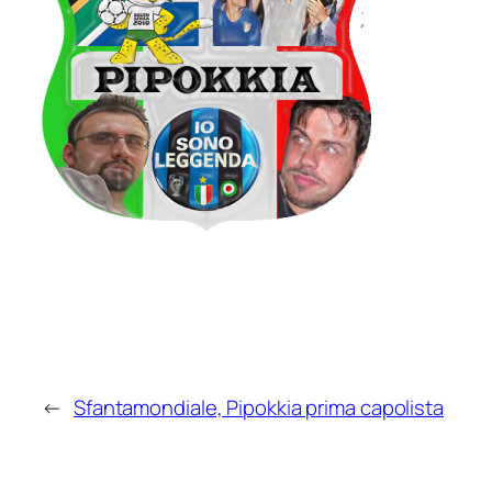
←
Sfantamondiale, Pipokkia prima capolista