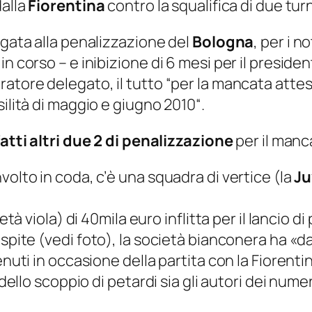
dalla
Fiorentina
contro la squalifica di due tur
egata alla penalizzazione del
Bologna
, per i n
in corso – e inibizione di 6 mesi per il presid
atore delegato, il tutto “
per la mancata atte
silità di maggio e giugno 2010
“.
fatti altri due 2 di penalizzazione
per il manc
volto in coda, c’è una squadra di vertice (la
Ju
età viola) di 40mila euro inflitta per il lancio di
spite (
vedi foto
), la società bianconera ha «
da
enuti in occasione della partita con la Fiorenti
 dello scoppio di petardi sia gli autori dei nume