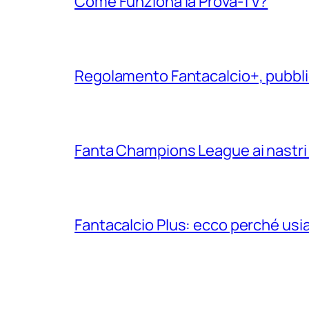
Come Funziona la Prova-TV?
Regolamento Fantacalcio+, pubblic
Fanta Champions League ai nastri 
Fantacalcio Plus: ecco perché us