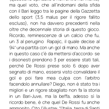
ma quel voto, che all’indomani della sfida
con il Bari leggo tra le pagine della Gazzetta
dello sport (3,5 malus per il rigore fallito
escluso), non ha davvero precedenti nella
oltre che decennale storia di questo gioco.
Ricordo, reminescenze di un calcio che fu,
un 3 al perugino Rapajic, il quale decise al
94′ una partita con un gol di mano. Ma anche
in questo caso c’è da mettersi d’accordo: se
i disonesti prendono 3 per essere stati tali,
perché De Rossi prese solo 6 dopo aver
segnato di mano, essersi visto convalidare il
gol e poi fare mea culpa con l’arbitro
facendolo annullare? Diego, non è stato tra i
migliori e un rigore sbagliato non fa la storia
in un Bari-Juve, ma la beffa, adesso sì la
ricordo bene, è che quel De Rossi fu anche
ammonito. Cito l’illustre: “l’Italia, terra di Santi