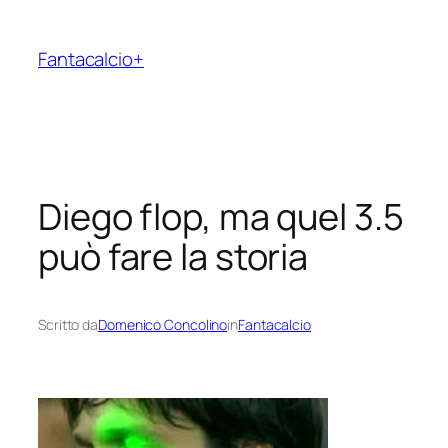
Vai
al
Fantacalcio+
contenuto
Diego flop, ma quel 3.5
può fare la storia
Scritto da
Domenico Concolino
in
Fantacalcio