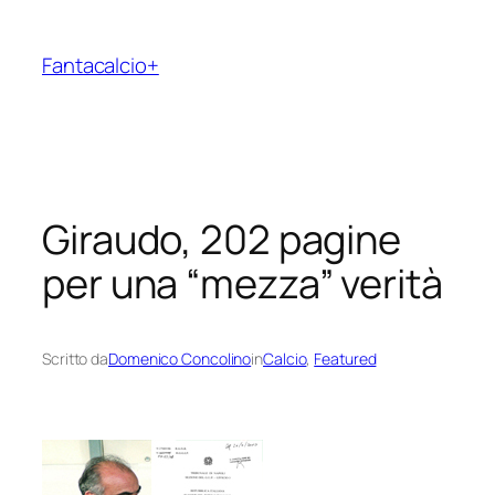
Vai
al
Fantacalcio+
contenuto
Giraudo, 202 pagine
per una “mezza” verità
Scritto da
Domenico Concolino
in
Calcio
, 
Featured