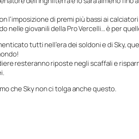
enatore dell’Inghilterra e lo sarà almeno fino a
con l’imposizione di premi più bassi ai calciatori
 nelle giovanili della Pro Vercelli… è per quel
ticato tutti nell’era dei soldoni e di Sky, quel
 mondo!
iere resteranno riposte negli scaffali e rispa
i.
iamo che Sky non ci tolga anche questo.