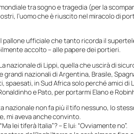
il mondiale tra sogno e tragedia (per la scompa
stri, l’uomo che è riuscito nel miracolo di porta
pallone ufficiale che tanto ricorda il supertele
ilmente accolto – alle papere dei portieri.
La nazionale di Lippi, quella che uscirà di sicur
 grandi nazionali di Argentina, Brasile, Spagna
ti, spaesati, in Sud Africa solo perché amici di 
a Ronaldinho e Pato, per portarmi Elano e Robin
a nazionale non fa più il tifo nessuno, lo stes
e, mi aveva anche convinto.
 “Ma lei tiferà Italia”? – E lui: “Ovviamente no”.