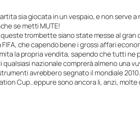
tita sia giocata in un vespaio, e non serve a n
nche se metti MUTE!
hè queste trombette siano state messe al gra
la FIFA, che capendo bene i grossi affari econo
imita la propria vendita, sapendo che tutti ne
 di qualsiasi nazionale comprerà almeno una vu
strumenti avrebbero segnato il mondiale 20
ration Cup…eppure sono ancora li, anzi, molte d