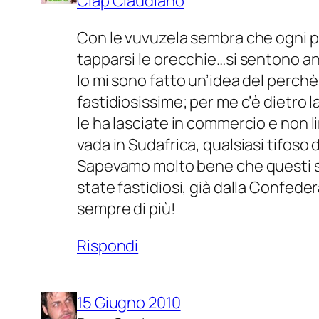
Clap Claudiano
Con le vuvuzela sembra che ogni par
tapparsi le orecchie…si sentono a
Io mi sono fatto un’idea del perc
fastidiosissime; per me c’è dietro 
le ha lasciate in commercio e non l
vada in Sudafrica, qualsiasi tifoso
Sapevamo molto bene che questi 
state fastidiosi, già dalla Confede
sempre di più!
Rispondi
15 Giugno 2010