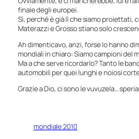
Ovviamente, e ci mancherebbe, lui è l’all
finale degli europei.
Sì, perché è già lì che siamo proiettati, 
Materazzi e Grosso stiano solo crescendo
Ah dimenticavo, anzi, forse lo hanno dimen
mondiali in chiaro: Siamo campioni del
Ma a che serve ricordarlo? Tanto le band
automobili per quei lunghi e noiosi corte
Grazie a Dio, ci sono le vuvuzela… sper
mondiale 2010