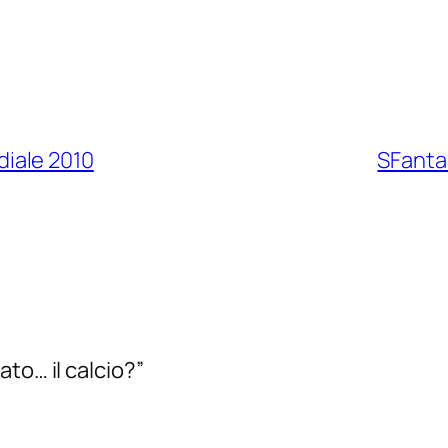
iale 2010
SFantaM
to… il calcio?”