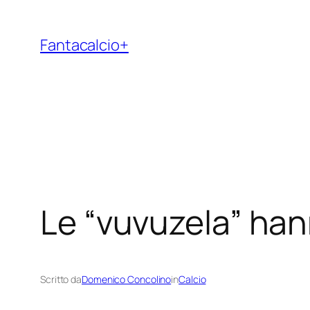
Vai
al
Fantacalcio+
contenuto
Le “vuvuzela” han
Scritto da
Domenico Concolino
in
Calcio